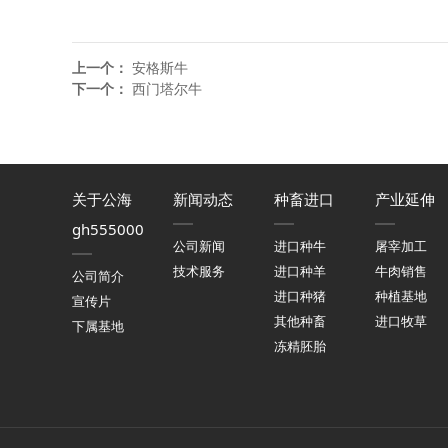
上一个：
安格斯牛
下一个：
西门塔尔牛
关于公海
新闻动态
种畜进口
产业延伸
gh555000
公司新闻
进口种牛
屠宰加工
技术服务
进口种羊
牛肉销售
公司简介
进口种猪
种植基地
宣传片
其他种畜
进口牧草
下属基地
冻精胚胎