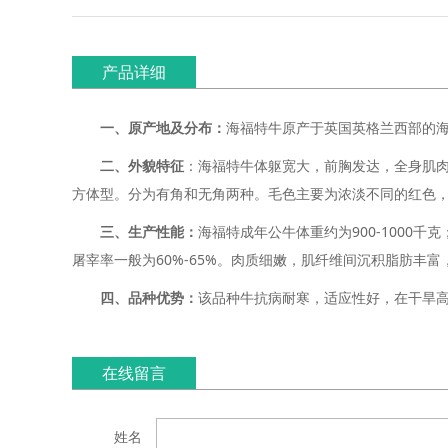
产品详细
一、原产地及分布：
海福特牛原产于英国英格兰西部的
二、外貌特征
：海福特牛体躯宽大，前胸发达，全身肌
方体型。分为有角和无角两种。毛色主要为浓淡不同的红色
三、生产性能：
海福特成年公牛体重约为900-1000千克
屠宰率一般为60%-65%。肉质细嫩，肌纤维间沉积脂肪丰
四、品种优势：
该品种牛抗病耐寒，适应性好，在干旱高原
在线留言
姓名