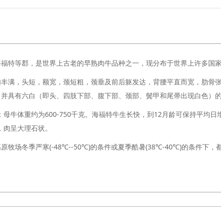
海福特等郡，是世界上古老的早熟肉牛品种之一，现分布于世界上许多国
肉丰满，头短，额宽，颈短粗，颈垂及前后躯发达，背腰平直而宽，肋骨
，并具有六白（即头、四肢下部、腹下部、颈部、鬓甲和尾帚出现白色）
；母牛体重约为600-750千克。海福特牛生长快，到12月龄可保持平均日增
富，肉呈大理石状。
牧场冬季严寒(-48℃--50℃)的条件或夏季酷暑(38℃-40℃)的条