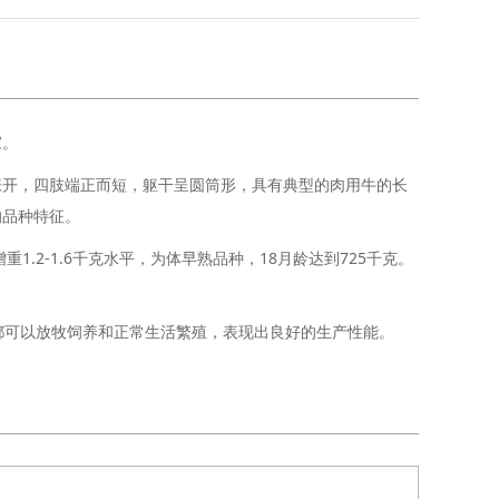
家。
张开，四肢端正而短，躯干呈圆筒形，具有典型的肉用牛的长
的品种特征。
重1.2-1.6千克水平，为体早熟品种，18月龄达到725千克。
件下，都可以放牧饲养和正常生活繁殖，表现出良好的生产性能。