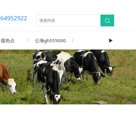
-64952922
专题热点
公海gh555000
►