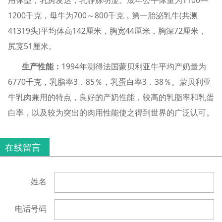
用体型，乳房发达，乳静脉明显。成年公牛体重为1100—
1200千克，母牛为700～800千克，第一胎泌乳牛(共测
41319头)平均体高142厘米，胸宽44厘米，胸深72厘米，
尻宽51厘米。
生产性能：
1994年测得法国蒙贝利亚牛平均产奶量为
6770千克，乳脂率3．85％，乳蛋白率3．38％。蒙贝利亚
牛乳肉兼用的特点，良好的产奶性能，较高的乳脂率和乳蛋
白率，以及较为突出的肉用性能使之得到世界的广泛认可。
在线留言
姓名
电话号码